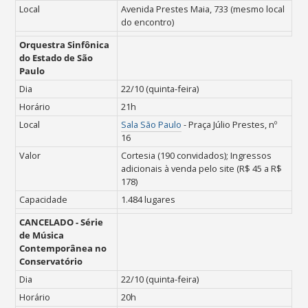
Local
Avenida Prestes Maia, 733 (mesmo local
do encontro)
Orquestra Sinfônica
do Estado de São
Paulo
Dia
22/10 (quinta-feira)
Horário
21h
Local
Sala São Paulo
- Praça Júlio Prestes, nº
16
Valor
Cortesia (190 convidados); Ingressos
adicionais à venda pelo site (R$ 45 a R$
178)
Capacidade
1.484 lugares
CANCELADO -
Série
de Música
Contemporânea no
Conservatório
Dia
22/10 (quinta-feira)
Horário
20h