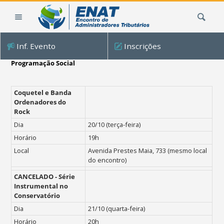
Ir
Busca
para
o
conteúdo.
Inf. Evento
Inscrições
|
Ir
Programação Social
para
a
Coquetel e Banda
navegação
Ordenadores do
Rock
Dia
20/10 (terça-feira)
Horário
19h
Local
Avenida Prestes Maia, 733 (mesmo local
do encontro)
CANCELADO -
Série
Instrumental no
Conservatório
Dia
21/10 (quarta-feira)
Horário
20h