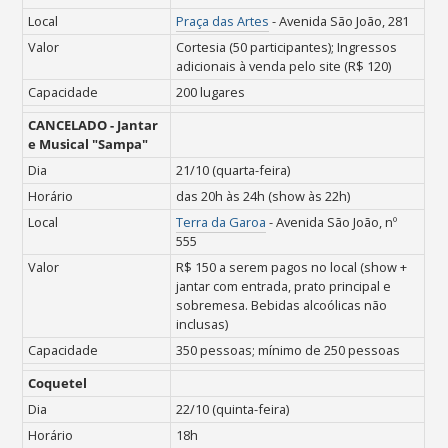
Local
Praça das Artes
- Avenida São João, 281
Valor
Cortesia (50 participantes);
Ingressos
adicionais à venda pelo site (R$ 120)
Capacidade
200 lugares
CANCELADO - Jantar
e Musical "Sampa"
Dia
21/10 (quarta-feira)
Horário
das 20h às 24h (show às 22h)
Local
Terra da Garoa
-
Avenida São João, nº
555
Valor
R$ 150 a serem pagos no local (show +
jantar com e
ntrada, prato principal e
sobremesa. B
ebidas alcoólicas não
inclusas)
Capacidade
350 pessoas; mínimo de 250 pessoas
Coquetel
Dia
22/10 (quinta-feira)
Horário
18h