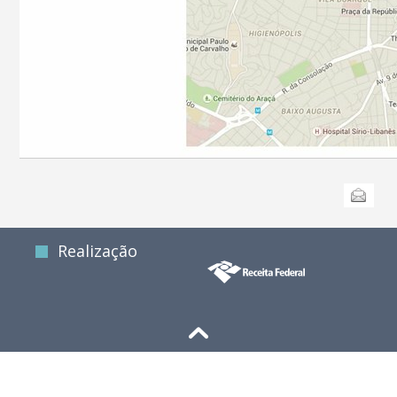
Ações
Enviar
do
documento
Realização