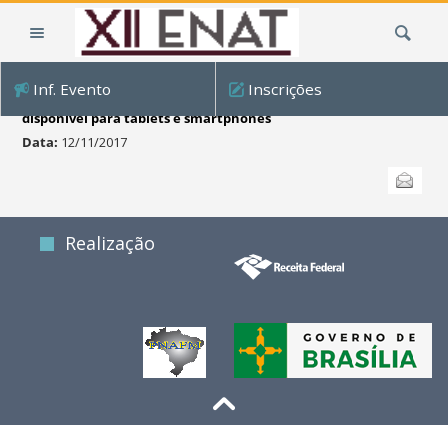
Ir
Busca
para
o
conteúdo.
Inf. Evento
Inscrições
|
Acesse a página do XII ENAT também na versão mobile
disponível para tablets e smartphones
Ir
Data:
12/11/2017
para
Ações
a
Enviar
do
navegação
documento
Realização