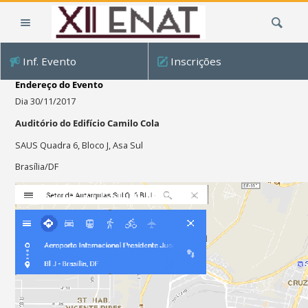
Ir
Busca
para
o
conteúdo.
Inf. Evento
Inscrições
|
Ir
Endereço do Evento
para
Dia 30/11/2017
a
Auditório do Edifício Camilo Cola
navegação
SAUS Quadra 6, Bloco J, Asa Sul
Brasília/DF