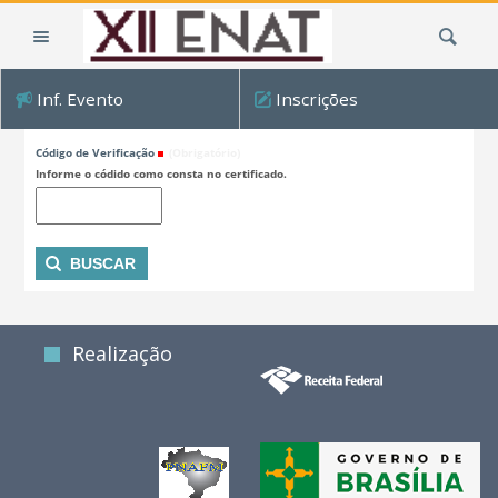
Ir
Busca
para
o
conteúdo.
Inf. Evento
Inscrições
|
Consultar código de verificação
Ir
Código de Verificação
(Obrigatório)
para
Informe o códido como consta no certificado.
a
navegação
Realização