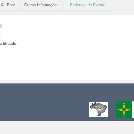
XII Enat
Outras Informações
Endereço do Evento
ão
)
rtificado.