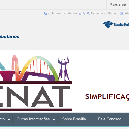
Participe
Ir para o conteúdo
Tamanho da Fonte
Alt
nto
Outras Informações
Sobre Brasília
Fale Conosco