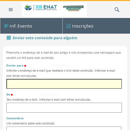
Ir
Busca
para
o
conteúdo.
Inf. Evento
Inscrições
|
Ir
Enviar este conteúdo para alguém
para
a
Preencha o endereço de e-mail de seu amigo e nós enviaremos uma mensagem que
navegação
contém um link para este conteúdo.
Enviar para
(Obrigatório)
Informe o endereço de e-mail que receberá o link deste conteúdo. Informar e-mail
com letras minúsculas.
De
(Obrigatório)
Seu endereço de e-mail. Informar e-mail com letras minúsculas.
Comentário
Um comentário sobre este conteúdo.