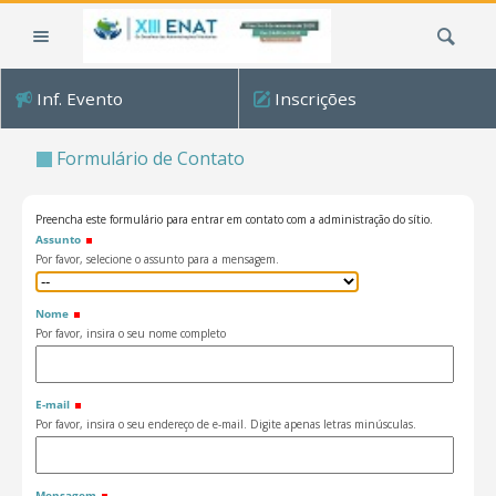
Ir
Busca
para
o
conteúdo.
Inf. Evento
Inscrições
|
Ir
Formulário de Contato
para
a
navegação
Preencha este formulário para entrar em contato com a administração do sítio.
Assunto
Por favor, selecione o assunto para a mensagem.
Nome
Por favor, insira o seu nome completo
E-mail
Por favor, insira o seu endereço de e-mail. Digite apenas letras minúsculas.
Mensagem