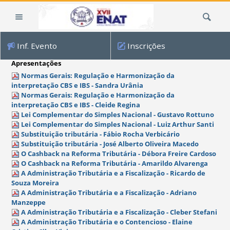
Ir
Busca
para
o
conteúdo.
Inf. Evento
Inscrições
|
Ir
Apresentações
para
Normas Gerais: Regulação e Harmonização da
a
interpretação CBS e IBS - Sandra Urânia
Normas Gerais: Regulação e Harmonização da
navegação
interpretação CBS e IBS - Cleide Regina
Lei Complementar do Simples Nacional - Gustavo Rottuno
Lei Complementar do Simples Nacional - Luiz Arthur Santi
Substituição tributária - Fábio Rocha Verbicário
Substituição tributária - José Alberto Oliveira Macedo
O Cashback na Reforma Tributária - Débora Freire Cardoso
O Cashback na Reforma Tributária - Amarildo Alvarenga
A Administração Tributária e a Fiscalização - Ricardo de
Souza Moreira
A Administração Tributária e a Fiscalização - Adriano
Manzeppe
A Administração Tributária e a Fiscalização - Cleber Stefani
A Administração Tributária e o Contencioso - Elaine