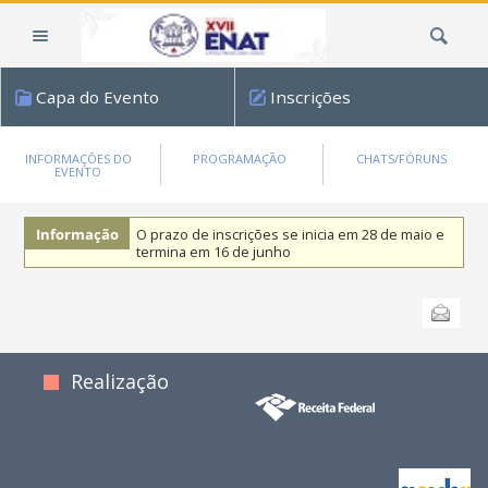
Ir
Busca
para
o
conteúdo.
Capa do Evento
Inscrições
|
Ir
para
INFORMAÇÕES DO
PROGRAMAÇÃO
CHATS/FÓRUNS
EVENTO
a
navegação
Informação
O prazo de inscrições se inicia em 28 de maio e
termina em 16 de junho
Ações
Enviar
do
documento
Realização