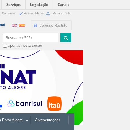
Serviços
Legislação
Canais
o Contraste
Acessibilidade
Mapa do Sítio
Acesso Restrito
Busca
apenas nesta seção
Porto Alegre
Apresentações