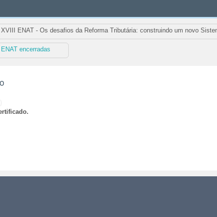
XVIII ENAT - Os desafios da Reforma Tributária: construindo um novo Siste
I ENAT encerradas
ão
)
rtificado.