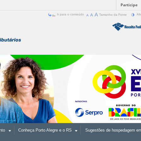
Participe
Ir para o conteúdo
Tamanho da Fonte
Alt
nto
Conheça Porto Alegre e o RS
Sugestões de hospedagem em 