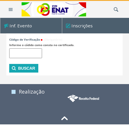
Ir
Busca
para
o
conteúdo.
Inf. Evento
Inscrições
|
Consultar código de verificação
Ir
Código de Verificação
(Obrigatório)
para
Informe o códido como consta no certificado.
a
navegação
Realização