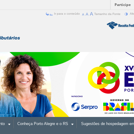
Participe
Ir para o conteúdo
Tamanho da Fonte
Alt
nto
Conheça Porto Alegre e o RS
Sugestões de hospedagem em 