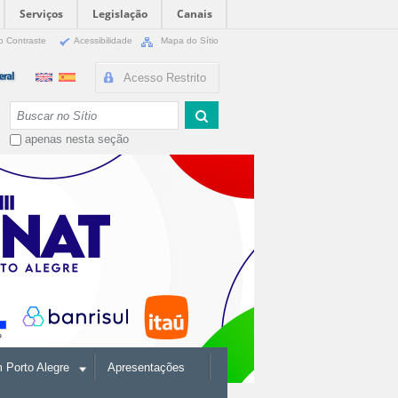
Serviços
Legislação
Canais
o Contraste
Acessibilidade
Mapa do Sítio
Acesso Restrito
Busca
apenas nesta seção
Porto Alegre
Apresentações