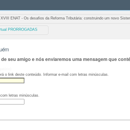
XVIII ENAT - Os desafios da Reforma Tributária: construindo um novo Siste
 virtual PRORROGADAS
guém
l de seu amigo e nós enviaremos uma mensagem que contém
gatório)
rá o link deste conteúdo. Informar e-mail com letras minúsculas.
 com letras minúsculas.