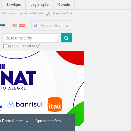
Serviços
Legislação
Canais
o Contraste
Acessibilidade
Mapa do Sítio
Acesso Restrito
Busca
apenas nesta seção
Porto Alegre
Apresentações