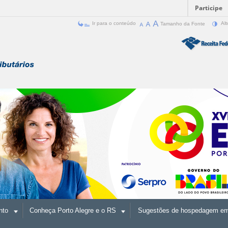
Participe
Ir para o conteúdo
Tamanho da Fonte
Alt
nto
Conheça Porto Alegre e o RS
Sugestões de hospedagem em 