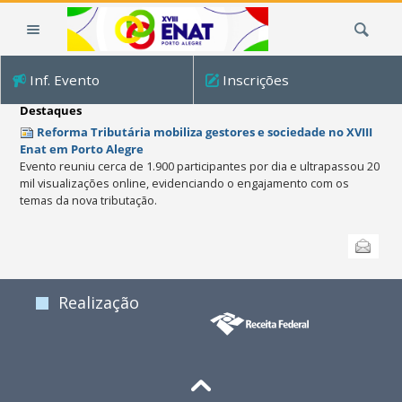
Ir
Busca
para
o
conteúdo.
Inf. Evento
Inscrições
|
Ir
Destaques
para
Reforma Tributária mobiliza gestores e sociedade no XVIII
a
Enat em Porto Alegre
Evento reuniu cerca de 1.900 participantes por dia e ultrapassou 20
navegação
mil visualizações online, evidenciando o engajamento com os
temas da nova tributação.
Ações
Enviar
do
documento
Realização