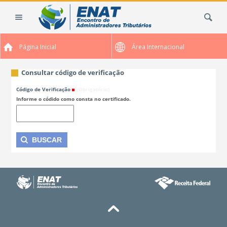
Ir
Busca
para
o
conteúdo.
Página Inicial
Área Internacional
|
Ir
para
Consultar código de verificação
a
Código de Verificação
(Obrigatório)
navegação
Informe o códido como consta no certificado.