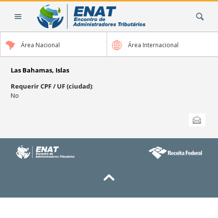
Cambiar
Buscar
a
contenido.
|
Área Nacional
Área Internacional
Saltar
a
navegación
Las Bahamas, Islas
Requerir CPF / UF (ciudad)
:
No
Acciones
Enviar esta
de
Documento