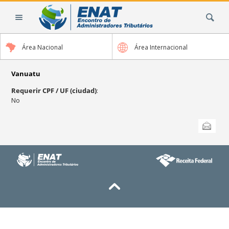
Cambiar
Buscar
a
contenido.
|
Área Nacional
Área Internacional
Saltar
a
navegación
Vanuatu
Requerir CPF / UF (ciudad)
:
No
Acciones
Enviar esta
de
Documento