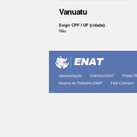
Vanuatu
Exigir CPF / UF (cidade)
:
Não
Ações
do
documento
Apresentação
Eventos ENAT
Portal I
Grupos de Trabalho ENAT
Fale Conosco