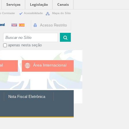
Serviços
Legislação
Canais
o Contraste
Acessibilidade
Mapa do Sítio
Acesso Restrito
Busca
apenas nesta seção
al
Área Internacional
Nota Fiscal Eletrônica