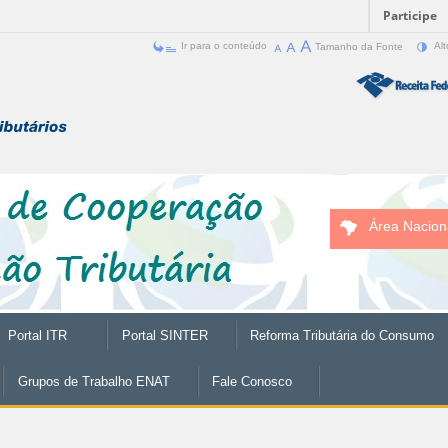
Participe
Ir para o conteúdo
Tamanho da Fonte
Alt
Área Nacion
Portal ITR
Portal SINTER
Reforma Tributária do Consumo
Grupos de Trabalho ENAT
Fale Conosco