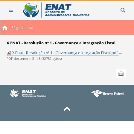
Ir
Busca
para
o
conteúdo.
Página Inicial
|
Ir
para
X ENAT - Resolução nº 1 - Governança e Integração Fiscal
a
X Enat - Resolução nº 1 - Governança e Integração Fiscal.pdf
—
navegação
PDF document, 31 kB (32759 bytes)
Ações
Enviar
do
documento