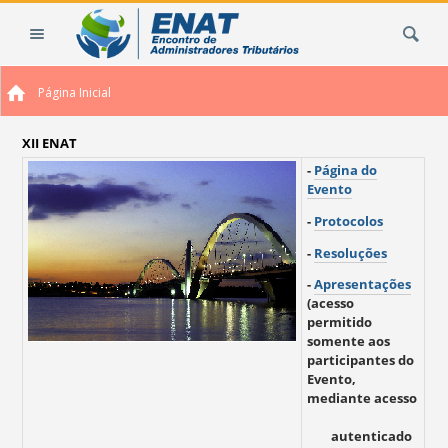
Ir
Busca
para
o
conteúdo.
Página Inicial
|
Ir
para
XII ENAT
a
-
Página do
navegação
Evento
-
Protocolos
-
Resoluções
-
Apresentações
(
acesso
permitido
somente aos
participantes do
Evento,
mediante acesso
autenticado