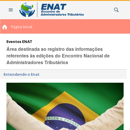
Ir
Busca
para
o
conteúdo.
Página Inicial
|
Ir
para
Eventos ENAT
a
Área destinada ao registro das informações
navegação
referentes às edições do Encontro Nacional de
Administradores Tributários
Entendendo o Enat