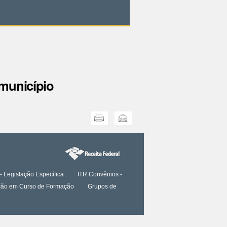
 município
Imprimir
Enviar
- Legislação Específica
ITR Convênios -
tação em Curso de Formação
Grupos de