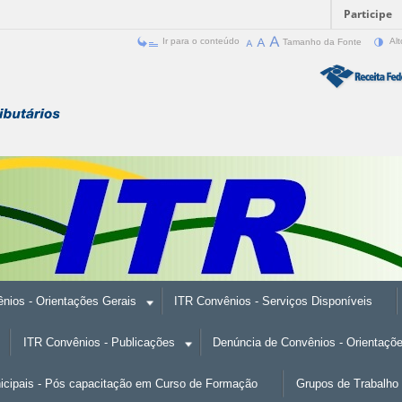
Participe
Ir para o conteúdo
Tamanho da Fonte
Alt
nios - Orientações Gerais
ITR Convênios - Serviços Disponíveis
ITR Convênios - Publicações
Denúncia de Convênios - Orientaçõ
nicipais - Pós capacitação em Curso de Formação
Grupos de Trabalho