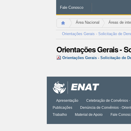
Fale Conosco
Área Nacional
Áreas de int
Orientações Gerais - Solicitação de Den
Orientações Gerais - S
Orientações Gerais - Solicitação de 
Ações
do
documento
Apresentação
Celebração de Convênios - 
Publicações
Denúncia de Convênios - Orien
Trabalho
Material de Apoio
Fale Conosc