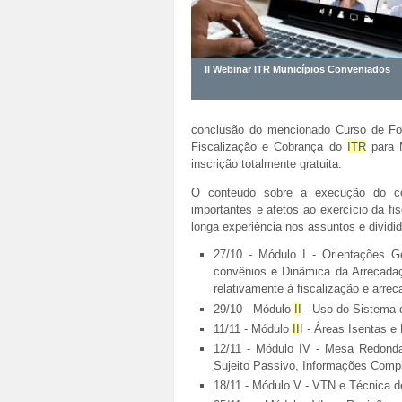
II Webinar ITR Municípios Conveniados
conclusão do mencionado Curso de 
Fiscalização e Cobrança do
ITR
para M
inscrição totalmente gratuita.
O conteúdo sobre a execução do 
importantes e afetos ao exercício da fis
longa experiência nos assuntos e divid
27/10 - Módulo I - Orientações 
convênios e Dinâmica da Arrecadaç
relativamente à fiscalização e arr
29/10 - Módulo
II
- Uso do Sistema 
11/11 - Módulo
II
I - Áreas Isentas e
12/11 - Módulo IV - Mesa Redonda
Sujeito Passivo, Informações Comp
18/11 - Módulo V - VTN e Técnica d