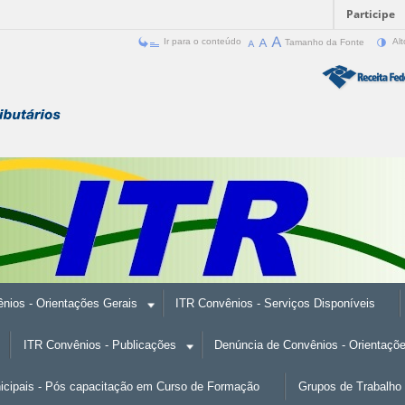
Participe
Ir para o conteúdo
Tamanho da Fonte
Alt
nios - Orientações Gerais
ITR Convênios - Serviços Disponíveis
ITR Convênios - Publicações
Denúncia de Convênios - Orientaçõ
nicipais - Pós capacitação em Curso de Formação
Grupos de Trabalho