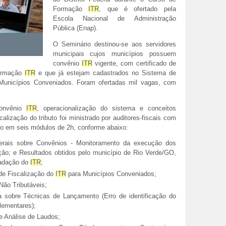
Formação
ITR
, que é ofertado pela
Escola Nacional de Administração
Pública (Enap).
O Seminário destinou-se aos servidores
municipais cujos municípios possuem
convênio
ITR
vigente, com certificado de
Formação
ITR
e que já estejam cadastrados no Sistema de
unicípios Conveniados. Foram ofertadas mil vagas, com
convênio
ITR
, operacionalização do sistema e conceitos
calização do tributo foi ministrado por auditores-fiscais com
ido em seis módulos de 2h, conforme abaixo:
Gerais sobre Convênios - Monitoramento da execução dos
ão; e Resultados obtidos pelo município de Rio Verde/GO,
ecadação do
ITR
;
de Fiscalização do
ITR
para Municípios Conveniados;
 Não Tributáveis;
 sobre Técnicas de Lançamento (Erro de identificação do
lementares);
e Análise de Laudos;