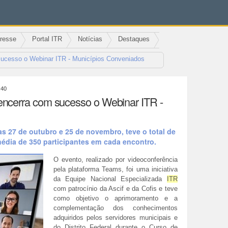
eresse
Portal ITR
Notícias
Destaques
sucesso o Webinar ITR - Municípios Conveniados
:40
encerra com sucesso o Webinar ITR -
as 27 de outubro e 25 de novembro, teve o total de
édia de 350 participantes em cada encontro.
O evento, realizado por videoconferência
pela plataforma Teams, foi uma iniciativa
da Equipe Nacional Especializada
ITR
com patrocínio da Ascif e da Cofis e teve
como objetivo o aprimoramento e a
complementação dos conhecimentos
adquiridos pelos servidores municipais e
do Distrito Federal durante o Curso de