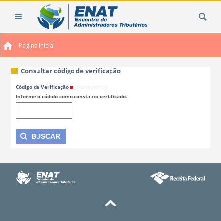
Ir
Busca
para
o
conteúdo.
Página Inicial
|
Ir
para
Consultar código de verificação
a
Código de Verificação
(Obrigatório)
navegação
Informe o códido como consta no certificado.