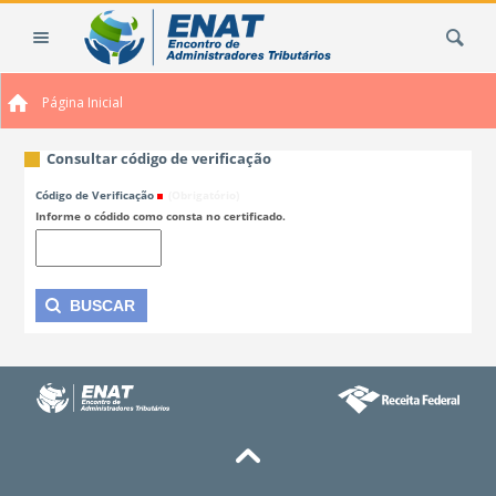
Ir
Busca
para
o
conteúdo.
Página Inicial
|
Ir
para
Consultar código de verificação
a
Código de Verificação
(Obrigatório)
navegação
Informe o códido como consta no certificado.