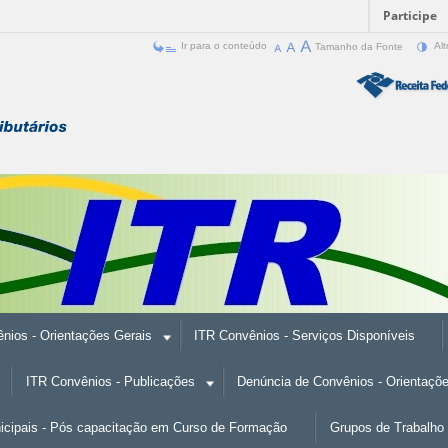
Participe
Ir para o conteúdo
Tamanho da Fonte
Alt
nios - Orientações Gerais
ITR Convênios - Serviços Disponíveis
ITR Convênios - Publicações
Denúncia de Convênios - Orientaçõ
nicipais - Pós capacitação em Curso de Formação
Grupos de Trabalho