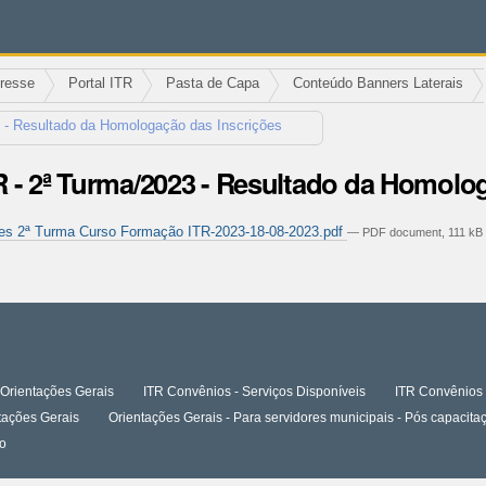
eresse
Portal ITR
Pasta de Capa
Conteúdo Banners Laterais
 - Resultado da Homologação das Inscrições
 - 2ª Turma/2023 - Resultado da Homolo
es 2ª Turma Curso Formação ITR-2023-18-08-2023.pdf
— PDF document, 111 kB 
Orientações Gerais
ITR Convênios - Serviços Disponíveis
ITR Convênios 
tações Gerais
Orientações Gerais - Para servidores municipais - Pós capaci
o