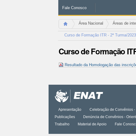
Fale Conosco
Área Nacional
Áreas de int
Curso de Formação ITR - 2ª Turma/2023
Curso de Formação ITR
Resultado da Homologação das inscriçõ
Ações
do
documento
Apresentação
Celebração de Convênios - 
Publicações
Denúncia de Convênios - Orien
Trabalho
Material de Apoio
Fale Conosc