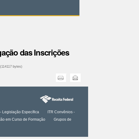
gação das Inscrições
(114117 bytes)
Imprimir
Enviar
- Legislação Específica
ITR Convênios -
tação em Curso de Formação
Grupos de