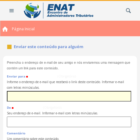
Ir
Busca
para
o
conteúdo.
Página Inicial
|
Ir
para
Enviar este conteúdo para alguém
a
navegação
Preencha o endereço de e-mail de seu amigo e nós enviaremos uma mensagem que
contém um link para este conteúdo.
Enviar para
(Obrigatório)
Informe o endereço de e-mail que receberá o link deste conteúdo. Informar e-mail
com letras minúsculas.
De
(Obrigatório)
Seu endereço de e-mail. Informar e-mail com letras minúsculas.
Comentário
Um comentário sobre este conteúdo.