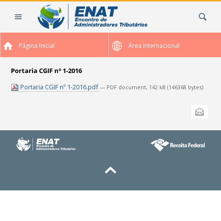
Ir
Busca
para
o
conteúdo.
Página Inicial
Área Internacional
|
Ir
para
Portaria CGIF nº 1-2016
a
Portaria CGIF nº 1-2016.pdf
— PDF document, 142 kB (146368 bytes)
navegação
Ações
Enviar
do
documento