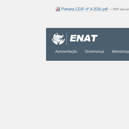
Portaria CGIF nº 4-2016.pdf
— PDF docume
Ações
do
documento
Apresentação
Governança
Metodolog