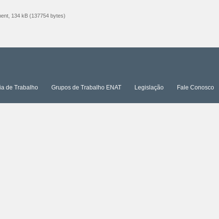
nt, 134 kB (137754 bytes)
ia de Trabalho
Grupos de Trabalho ENAT
Legislação
Fale Conosco