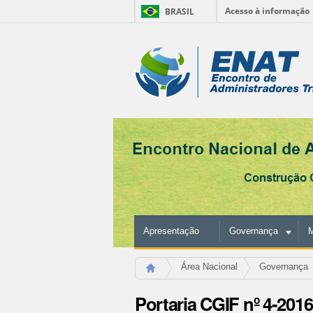
Acesso à informação
BRASIL
Ir
para
Ferramentas
o
conteúdo.
Pessoais
|
Ir
para
a
navegação
Apresentação
Governança
M
Área Nacional
Governança
Portaria CGIF nº 4-2016