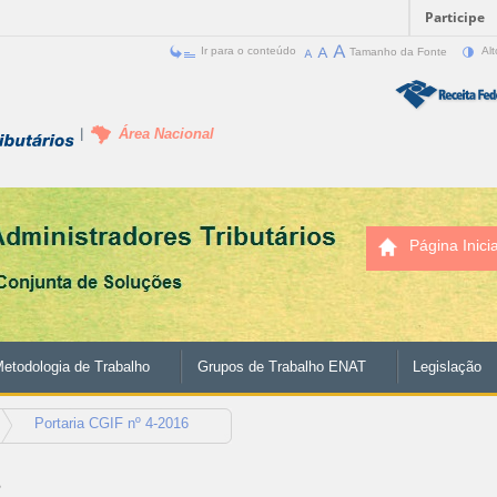
Participe
Ir para o conteúdo
Tamanho da Fonte
Alt
Área Nacional
Página Inicia
etodologia de Trabalho
Grupos de Trabalho ENAT
Legislação
Portaria CGIF nº 4-2016