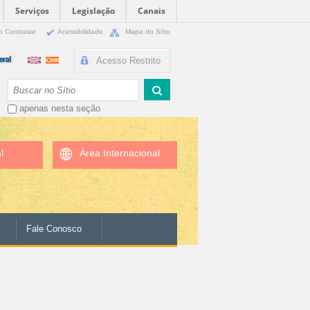
Serviços
Legislação
Canais
o Contraste
Acessibilidade
Mapa do Sítio
Acesso Restrito
Busca
apenas nesta seção
l
Área Internacional
Fale Conosco