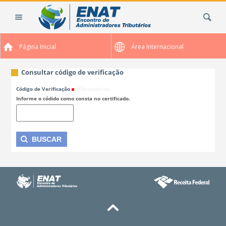
Ir
Busca
para
o
conteúdo.
Página Inicial
Área Internacional
|
Ir
para
Consultar código de verificação
a
Código de Verificação
(Obrigatório)
navegação
Informe o códido como consta no certificado.