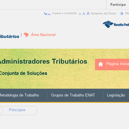
Participe
Ir para o conteúdo
Tamanho da Fonte
Alt
Área Nacional
Página Inicia
etodologia de Trabalho
Grupos de Trabalho ENAT
Legislação
Princípios