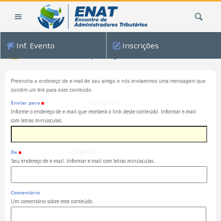
Ir
Busca
para
o
conteúdo.
Inf. Evento
Inscrições
|
Enviar este conteúdo para alguém
Ir
para
a
Preencha o endereço de e-mail de seu amigo e nós enviaremos uma mensagem que
contém um link para este conteúdo.
navegação
Enviar para
(Obrigatório)
Informe o endereço de e-mail que receberá o link deste conteúdo. Informar e-mail
com letras minúsculas.
De
(Obrigatório)
Seu endereço de e-mail. Informar e-mail com letras minúsculas.
Comentário
Um comentário sobre este conteúdo.