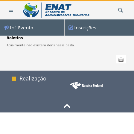
Ir
Busca
para
o
conteúdo.
Inf. Evento
Inscrições
|
Ir
Boletins
para
Atualmente não existem itens nessa pasta.
a
Ações
navegação
Enviar
do
documento
Realização