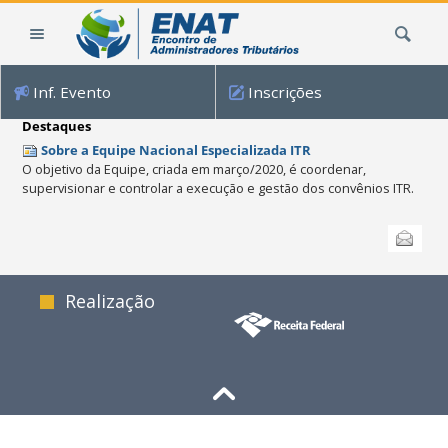
Ir
Busca
para
o
conteúdo.
Inf. Evento
Inscrições
|
Ir
Destaques
para
Sobre a Equipe Nacional Especializada ITR
a
O objetivo da Equipe, criada em março/2020, é coordenar,
navegação
supervisionar e controlar a execução e gestão dos convênios ITR.
Ações
Enviar
do
documento
Realização