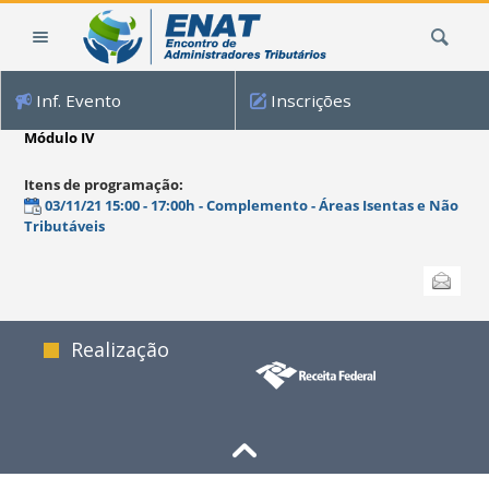
Ir
Busca
para
o
conteúdo.
Inf. Evento
Inscrições
|
Ir
Módulo IV
para
a
Itens de programação
:
navegação
03/11/21 15:00 - 17:00h - Complemento - Áreas Isentas e Não
Tributáveis
Ações
Enviar
do
documento
Realização