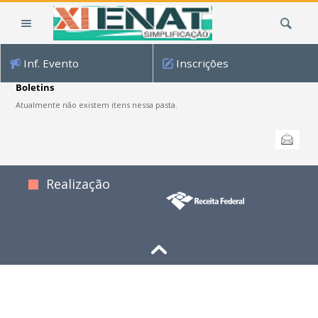
Ir
Busca
para
o
conteúdo.
Inf. Evento
Inscrições
|
Ir
Boletins
para
Atualmente não existem itens nessa pasta.
a
Ações
navegação
Enviar
do
documento
Realização