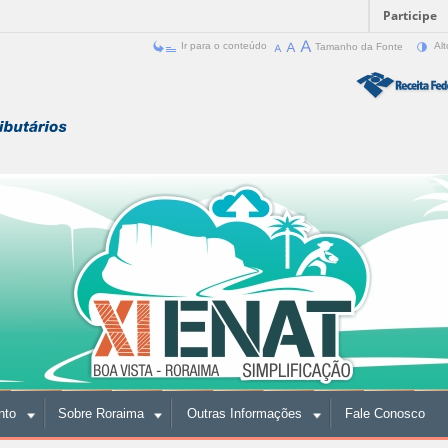
Participe
Ir para o conteúdo
Tamanho da Fonte
Alt
nto
Sobre Roraima
Outras Informações
Fale Conosco