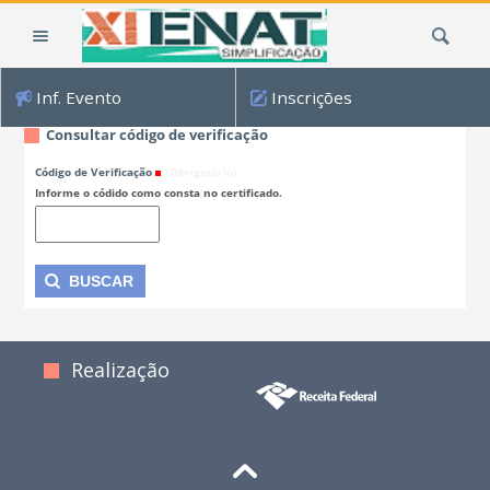
Ir
Busca
para
o
conteúdo.
Inf. Evento
Inscrições
|
Ir
Consultar código de verificação
para
Código de Verificação
(Obrigatório)
a
Informe o códido como consta no certificado.
navegação
Realização