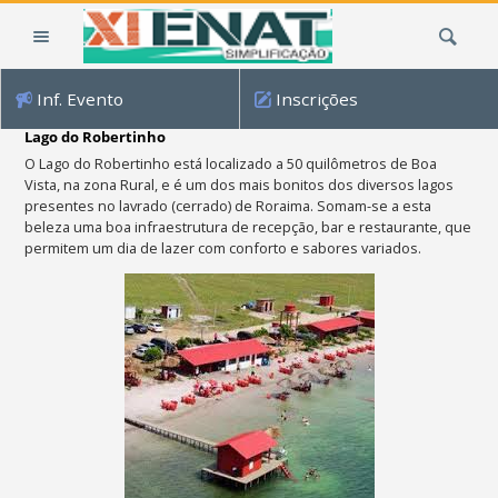
Ir
Busca
para
o
conteúdo.
Inf. Evento
Inscrições
|
Ir
Lago do Robertinho
para
O Lago do Robertinho está localizado a 50 quilômetros de Boa
a
Vista, na zona Rural, e
é um dos mais bonitos dos diversos lagos
presentes no lavrado (cerrado) de Roraima. Somam-se a esta
navegação
beleza uma boa infraestrutura de recepção, bar e restaurante, que
permitem um dia de lazer com conforto e sabores variados.