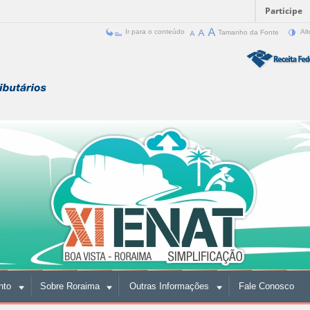
Participe
Ir para o conteúdo
Tamanho da Fonte
Alt
nto
Sobre Roraima
Outras Informações
Fale Conosco