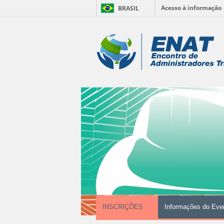
Acesso à informação
BRASIL
Ir
para
Ferramentas
o
conteúdo.
Pessoais
|
Ir
para
a
navegação
INSCRIÇÕES
Informações do Eve