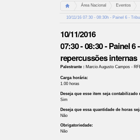
Área Nacional
Eventos
10/11/16 07:30 - 08:30h - Painel 6 - Tri
10/11/2016
07:30 - 08:30
-
Painel 6 
repercussões internas
Palestrante
:
Marcio Augusto Campos
-
RF
Carga horária
:
1.00
horas
Deseja que esse item seja contabilizado
Sim
Deseja que essa quantidade de horas sej
Não
Obrigatoriedade
:
Não