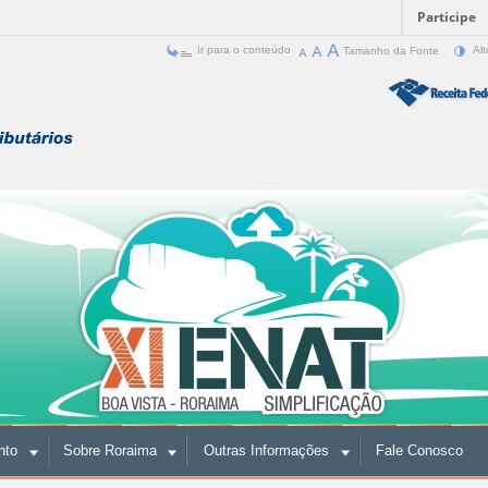
Participe
Ir para o conteúdo
Tamanho da Fonte
Alt
nto
Sobre Roraima
Outras Informações
Fale Conosco