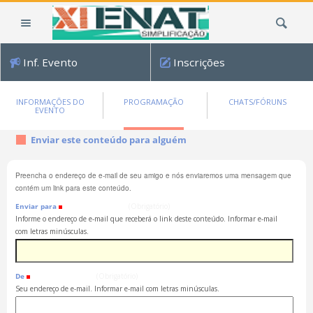
Ir
Busca
para
o
conteúdo.
Inf. Evento
Inscrições
|
Ir
para
INFORMAÇÕES DO
PROGRAMAÇÃO
CHATS/FÓRUNS
EVENTO
a
navegação
Enviar este conteúdo para alguém
Preencha o endereço de e-mail de seu amigo e nós enviaremos uma mensagem que
contém um link para este conteúdo.
Enviar para
(Obrigatório)
Informe o endereço de e-mail que receberá o link deste conteúdo. Informar e-mail
com letras minúsculas.
De
(Obrigatório)
Seu endereço de e-mail. Informar e-mail com letras minúsculas.