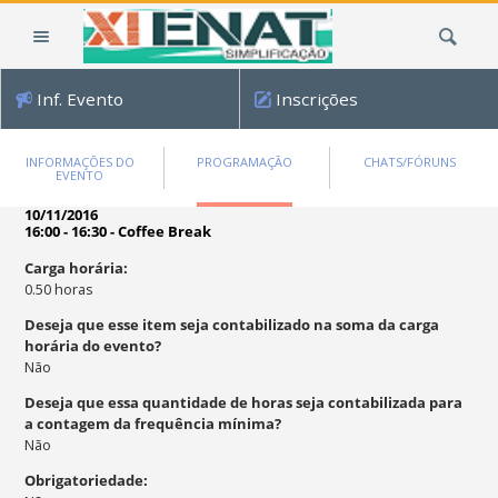
Ir
Busca
para
o
conteúdo.
Inf. Evento
Inscrições
|
Ir
para
INFORMAÇÕES DO
PROGRAMAÇÃO
CHATS/FÓRUNS
EVENTO
a
navegação
10/11/2016
16:00 - 16:30
-
Coffee Break
Carga horária
:
0.50
horas
Deseja que esse item seja contabilizado na soma da carga
horária do evento?
Não
Deseja que essa quantidade de horas seja contabilizada para
a contagem da frequência mínima?
Não
Obrigatoriedade
: