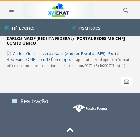
Ir
Busca
para
o
conteúdo.
Inf. Evento
Inscrições
|
Ir
CARLOS NACIF (RECEITA FEDERAL) - PORTAL REDESIM E CNPJ
COM ID ÚNICO
para
a
Carlos Vinício Lacerda Nacif (Auditor-Fiscal da RFB) - Portal
navegação
Redesim e CNPJ com ID Único.pptx
— application/vnd.openxmlformats-
officedocument.presentationml.presentation, 9970 kB (10209713 bytes)
Ações
Enviar
do
documento
Realização