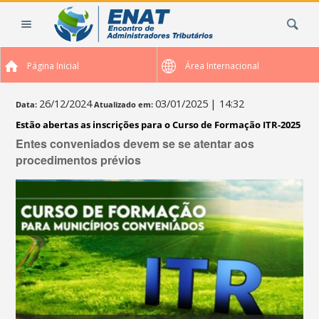
Ir
Busca
para
o
conteúdo.
Página Inicial
Área Internacional
|
Ir
para
26/12/2024
03/01/2025
| 14:32
Data:
Atualizado em:
a
Estão abertas as inscrições para o Curso de Formação ITR-2025
navegação
Entes conveniados devem se se atentar aos
procedimentos prévios