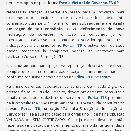
por ele próprio na plataforma
Escola Virtual de Governo-ENAP
.
Necessária atenção especial ao prazo para a indicação para
treinamento de servidores, que deverá ser feita pelo ente
conveniado durante o 1º (primeiro) mês subsequente
à entrada
em vigor do seu convênio
ou ao
deferimento de nova
indicação de servidor
, no caso de convênios já em
execução. Observe-se que somente o servidor que possuir a
indicação para treinamento no
Portal ITR
e estiver com os seus
dados cadastrais lá completos poderá se inscrever para
realizar o Curso de Formação ITR.
A solicitação para participação na capacitação deverá ser realizada
sempre que acontecer uma das situações acima mencionadas e
conforme requisitos estabelecidos no
Edital RFB nº 1/2025
.
Para isso os entes federados, utilizando o Certificado Digital da
pessoa física (e-CPF) do Prefeito, devem previamente consultar e
atualizar os dados cadastrais do servidor no
Portal ITR
por meio
da funcionalidade "Cadastrar Servidor" e, em seguida, consultar no
mesmo
Portal ITR
, na opção "Consulta Situação de Indicação de
Servidores", se a sua indicação para o trabalho ITR está na situação
VALIDADA ou SEM CERTIFICADO. Caso já esteja, deve-se então
fazer a sua indicação para treinamento por meio da funcionalidade
“Indicar Servidores para Treinamento”. Somente a partir desse