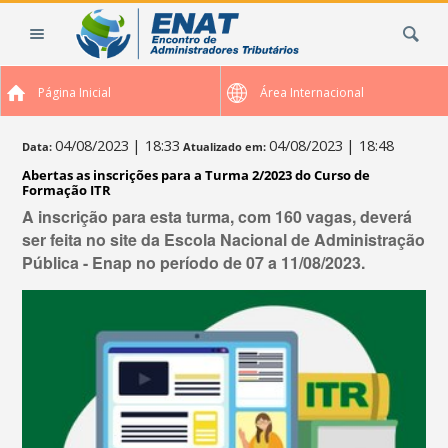
Ir
Busca
para
o
conteúdo.
Página Inicial
Área Internacional
|
Ir
para
04/08/2023
| 18:33
04/08/2023
| 18:48
Data:
Atualizado em:
a
Abertas as inscrições para a Turma 2/2023 do Curso de
navegação
Formação ITR
A inscrição para esta turma, com 160 vagas, deverá
ser feita no site da Escola Nacional de Administração
Pública - Enap no período de 07 a 11/08/2023.