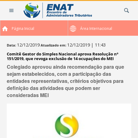
Ir
Busca
para
o
conteúdo.
Página Inicial
Área Internacional
|
Ir
para
12/12/2019
12/12/2019
| 11:43
Data:
Atualizado em:
a
Comitê Gestor do Simples Nacional aprova Resolução nº
navegação
151/2019, que revoga exclusão de 14 ocupações do MEI
Colegiado aprovou ainda recomendação para que
sejam estabelecidos, com a participação das
entidades representativas, critérios objetivos para
definição das atividades que podem ser
consideradas MEI