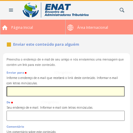
Ir
Busca
para
o
conteúdo.
Página Inicial
Área Internacional
|
Ir
para
Enviar este conteúdo para alguém
a
navegação
Preencha o endereço de e-mail de seu amigo e nós enviaremos uma mensagem que
contém um link para este conteúdo.
Enviar para
(Obrigatório)
Informe o endereço de e-mail que receberá o link deste conteúdo. Informar e-mail
com letras minúsculas.
De
(Obrigatório)
Seu endereço de e-mail. Informar e-mail com letras minúsculas.
Comentário
Um comentário sobre este conteúdo.