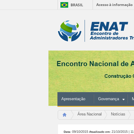
Acesso à informação
BRASIL
Ir
para
Ferramentas
o
conteúdo.
Pessoais
|
Ir
para
a
navegação
Apresentação
Governança
M
Área Nacional
Notícias
09/10/2015
21/10/2015
| 1
Data:
Atualizado em: