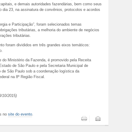
capitais, e demais autoridades fazendárias, bem como seus
o dia 23, na assinatura de convênios, protocolos e acordos
rgia e Participação”, foram selecionados temas
obrigações tributárias, a melhoria do ambiente de negócios
rações tributárias.
o foram divididos em três grandes eixos temáticos:
o.
e do Ministério da Fazenda, é promovido pela Receita
Estado de São Paulo e pela Secretaria Municipal de
de São Paulo sob a coordenação logística da
deral na 8ª Região Fiscal.
0/10/2015)
is no
site do evento
.
Imprimir
Enviar