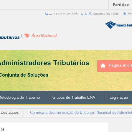
Participe
Ir para o conteúdo
Tamanho da Fonte
Alt
Área Nacional
Página Inicia
etodologia de Trabalho
Grupos de Trabalho ENAT
Legislação
Destaques
Começa a décima edição do Encontro Nacional de Administr
1:26