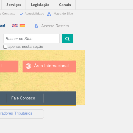
Serviços
Legislação
Canais
o Contraste
Acessibilidade
Mapa do Sítio
Acesso Restrito
Busca
apenas nesta seção
l
Área Internacional
Fale Conosco
adores Tributários