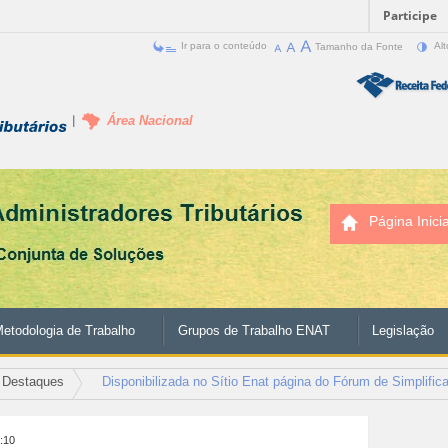
Participe
Ir para o conteúdo
Tamanho da Fonte
Alt
Área Nacional
Página Inicia
etodologia de Trabalho
Grupos de Trabalho ENAT
Legislação
Destaques
Disponibilizada no Sítio Enat página do Fórum de Simplifica
2:10