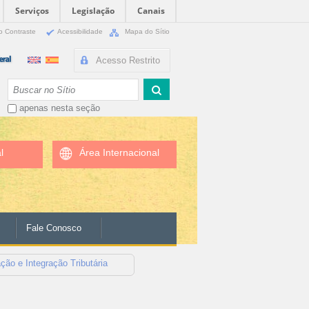
Serviços
Legislação
Canais
o Contraste
Acessibilidade
Mapa do Sítio
Acesso Restrito
Busca
apenas nesta seção
l
Área Internacional
Fale Conosco
ção e Integração Tributária