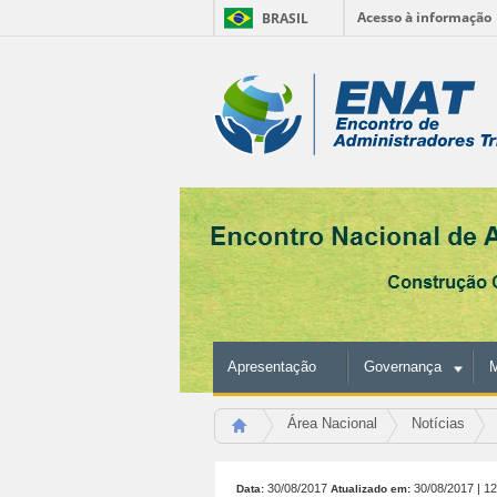
Acesso à informação
BRASIL
Ir
para
Ferramentas
o
conteúdo.
Pessoais
|
Ir
para
a
navegação
Apresentação
Governança
M
Área Nacional
Notícias
30/08/2017
30/08/2017
| 1
Data:
Atualizado em: